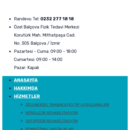
Randevu Tel:
0232 277 18 18
Özel Balçova Fizik Tedavi Merkezi
Korutürk Mah. Mithatpaşa Cad.
No: 305 Balçova / İzmir
Pazartesi - Cuma: 09:00 - 18:00
Cumartesi: 09:00 - 14:00
Pazar: Kapalı
ANASAYFA
HAKKIMDA
HIZMETLER
GELENEKSEL TAMAMLAYICI TIP UYGULAMALARI
NÖROLOJIK REHABILITASYON
ORTOPEDIK REHABILITASYON
ROMATIZMAL HASTALIKLAR