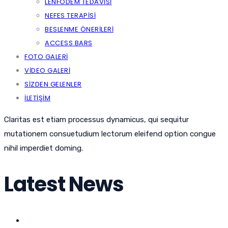
LENFÖDEM TEDAVISI
NEFES TERAPISI
BESLENME ÖNERILERI
ACCESS BARS
FOTO GALERI
VIDEO GALERI
SIZDEN GELENLER
İLETIŞIM
Claritas est etiam processus dynamicus, qui sequitur
mutationem consuetudium lectorum eleifend option congue
nihil imperdiet doming.
Latest News