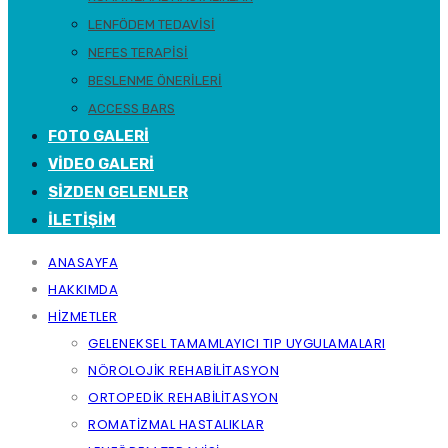
LENFÖDEM TEDAVISI
NEFES TERAPISI
BESLENME ÖNERILERI
ACCESS BARS
FOTO GALERI
VIDEO GALERI
SIZDEN GELENLER
İLETIŞIM
ANASAYFA
HAKKIMDA
HIZMETLER
GELENEKSEL TAMAMLAYICI TIP UYGULAMALARI
NÖROLOJIK REHABILITASYON
ORTOPEDIK REHABILITASYON
ROMATIZMAL HASTALIKLAR